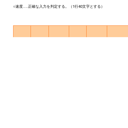
○速度……正確な入力を判定する。（1行40文字とする）
1
用
ミ
漢
試
紙
ス
字
験
文章
級
サ
に
含
時
内容