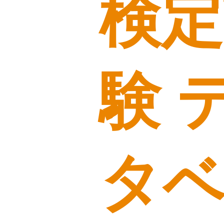
検定
験 
タ