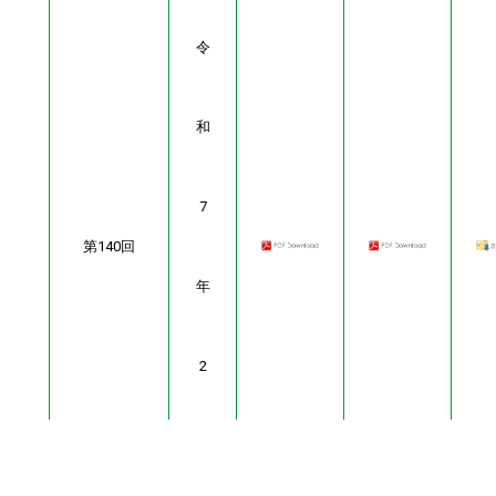
令
和
7
第140回
年
2
月