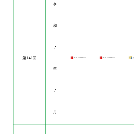
令
和
7
第141回
年
7
月