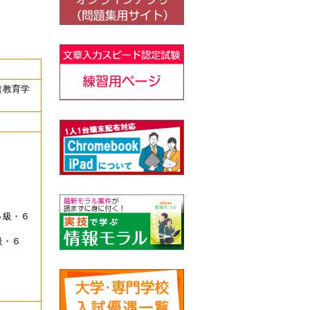
（教育学
５級・６
級・６