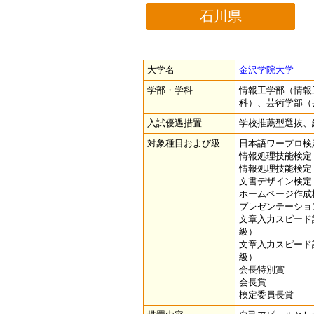
石川県
大学名
金沢学院大学
学部・学科
情報工学部（情報
科）、芸術学部（
入試優遇措置
学校推薦型選抜、
対象種目および級
日本語ワープロ検
情報処理技能検定
情報処理技能検定
文書デザイン検定
ホームページ作成
プレゼンテーショ
文章入力スピード
級）
文章入力スピード
級）
会長特別賞
会長賞
検定委員長賞