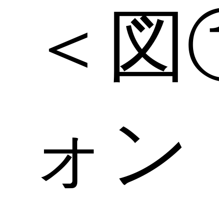
＜図
ォン