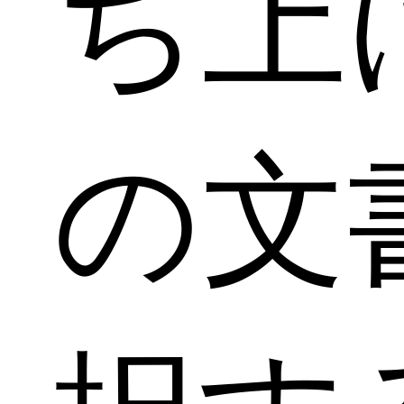
ち上
の文