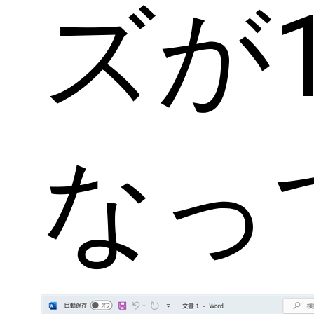
ズが1
なっ