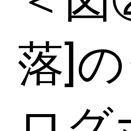
落]
ログ