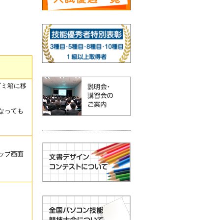
ゴミ箱に移
なっても
ップ画面