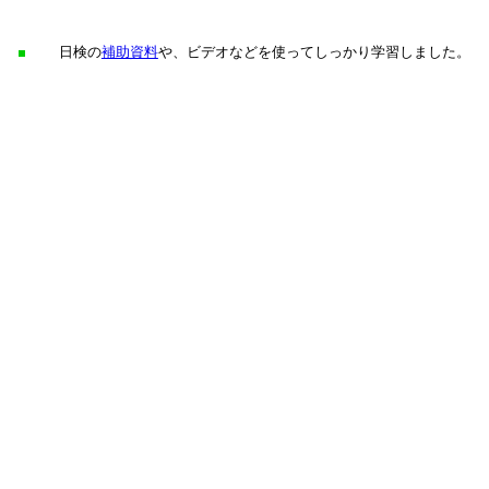
■
日検の
補助資料
や、ビデオなどを使ってしっかり学習しました。
■
今後どのような授業補助資料があれば活用したいと思いますか？
■
デザイン（構成・レイアウト）についての資料があれば活用したい
■
参加に際し生徒・学生の反応はいかがでしたか？